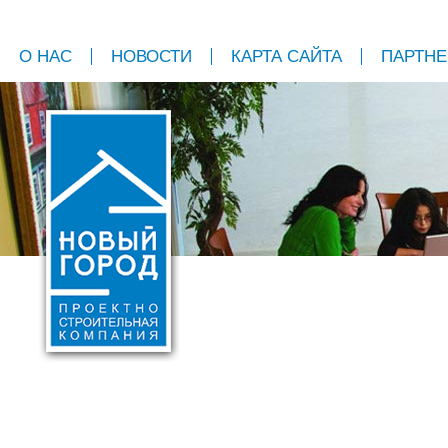
О НАС
НОВОСТИ
КАРТА САЙТА
ПАРТН
МОНТАЖ В ПОДА
222-90-30
Монтаж трёх точе
242-96-31
*При заказе системы с 