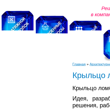
Реш
в компа
Главная
»
Архитектурн
Навигация
Крыльцо л
О нас
Архитектурное
Крыльцо лом
проектирование
Идея, разра
Новые технологии
решения, раб
Выполнение работ