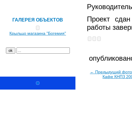
Интерактив
Руководитель
Проект сдан
ГАЛЕРЕЯ ОБЪЕКТОВ
работы завер
Крыльцо магазина "Богемия"
опубликовано
Ремонт и дизайн
← Предыдущий фото
Кафе КНПЗ 20
Copyright © ООО «Новый Город», 2003–2026. Все п
443030, Самара, Мичурина ул, 1, офис 9.
Телефоны/Факс: (846) 242-96-31, (846) 242-96-02, 247-8