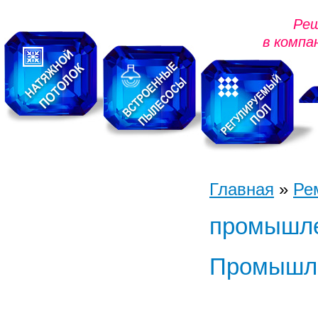
Реш
в компа
Главная
»
Ре
Навигация
промышле
О нас
Архитектурное
Промышл
проектирование
Новые технологии
Выполнение работ