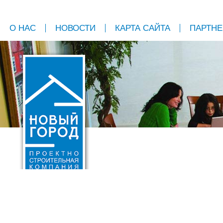
О НАС
НОВОСТИ
КАРТА САЙТА
ПАРТН
МОНТАЖ В ПОДА
222-90-30
Монтаж трёх точе
242-96-31
*При заказе системы с 