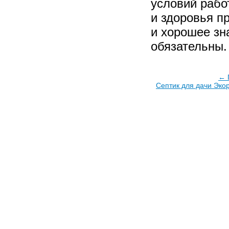
условий рабо
и здоровья п
и хорошее зн
обязательны.
← 
Септик для дачи Эко
Copyright © ООО «Новый Город», 2003–2026. Все п
443030, Самара, Мичурина ул, 1, офис 9.
Телефоны/Факс: (846) 242-96-31, (846) 242-96-02, 247-8
979-70-13, 222-90-30, 222-90-32.
e-mail:
info@new-sity.ru
,
super.new-sity@yandex.ru