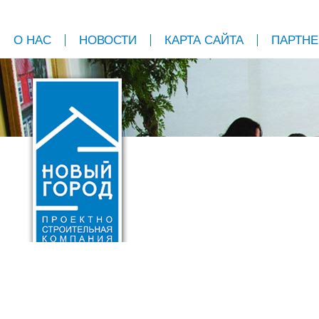
О НАС
НОВОСТИ
КАРТА САЙТА
ПАРТН
МОНТАЖ В ПОДА
222-90-30
Монтаж трёх точе
242-96-31
*При заказе системы с 