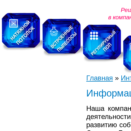
Реш
в компа
Главная
»
Ин
Навигация
Информац
О нас
Архитектурное
Наша компа
проектирование
деятельности
Новые технологии
развитию соб
Выполнение работ