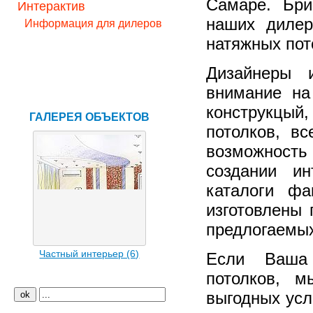
Самаре. Бр
Интерактив
наших диле
Информация для дилеров
натяжных пот
Карта сайта
Обратная связь
Дизайнеры 
Получить VIP-статус
внимание на
конструкцый
ГАЛЕРЕЯ ОБЪЕКТОВ
потолков, в
возможност
создании и
каталоги ф
изготовлены
предлогаемых
Частный интерьер (6)
Если Ваша
потолков, 
выгодных усл