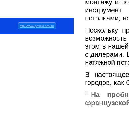
монтажу и по
Ремонт и дизайн
инструмент
потолками, н
http://www.potolki-orel.ru
Поскольку п
возможность 
этом в нашей
с дилерами. 
натяжной пот
В настояще
городов, как
На пробн
французской