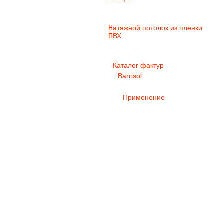
Тканевые натяжные потолки
(бесшовные)
Натяжной потолок из пленки
ПВХ
Галерея натяжных потолков
из пленки ПВХ
Каталог фактур
Barrisol
Характеристики
Применение
Фурнитура и расцветки
Euro Ceiling
New Mat
Калькулятор натяжных
потолков – АКЦИЯ!
ПОСЧИТАЙ И ПОЛУЧИ
СКИДКУ!
Установка
Звездное небо
Интерьерная печать на
натяжном потолке