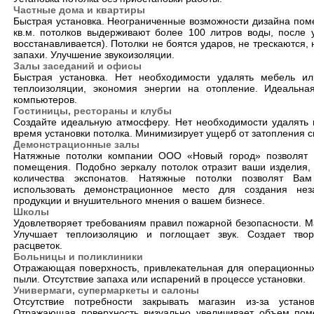
Частные дома и квартиры
Быстрая установка. Неограниченные возможности дизайна поме
кв.м. потолков выдерживают более 100 литров воды, после 
восстанавливается). Потолки не боятся ударов, не трескаются,
запахи. Улучшение звукоизоляции.
Залы заседаний и офисы
Быстрая установка. Нет необходимости удалять мебель и
теплоизоляции, экономия энергии на отопление. Идеальн
компьютеров.
Гостиницы, рестораны и клубы
Создайте идеальную атмосферу. Нет необходимости удалять
время установки потолка. Минимизирует ущерб от затопления с
Демонстрационные залы
Натяжные потолки компании ООО «Новый город» позволят 
помещения. Подобно зеркалу потолок отразит ваши изделия,
количества экспонатов. Натяжные потолки позволят Ва
использовать демонстрационное место для создания не
продукции и внушительного мнения о вашем бизнесе.
Школы
Удовлетворяет требованиям правил пожарной безопасности. Ма
Улучшает теплоизоляцию и поглощает звук. Создает тво
расцветок.
Больницы и поликлиники
Отражающая поверхность, привлекательная для операционных 
пыли. Отсутствие запаха или испарений в процессе установки.
Универмаги, супермаркеты и салоны
Отсутствие потребности закрывать магазин из-за устано
Отражающая поверхность визуально увеличивает объем поме