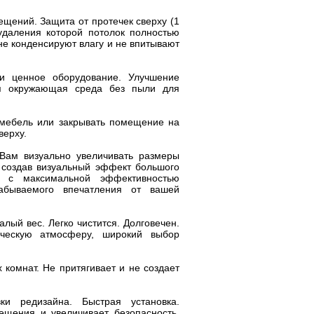
щений. Защита от протечек сверху (1
удаления которой потолок полностью
 не конденсируют влагу и не впитывают
ли ценное оборудование. Улучшение
ая окружающая среда без пыли для
 мебель или закрывать помещение на
верху.
Вам визуально увеличивать размеры
 создав визуальный эффект большого
м с максимальной эффективностью
забываемого впечатления от вашей
лый вес. Легко чистится. Долговечен.
рческую атмосферу, широкий выбор
комнат. Не притягивает и не создает
вки редизайна. Быстрая установка.
щения и увеличивает безопасность.