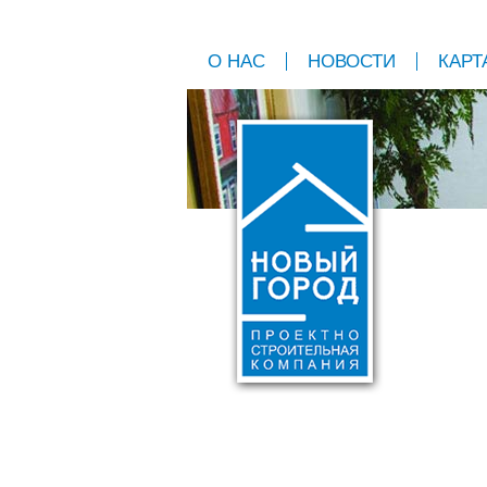
О НАС
НОВОСТИ
КАРТ
МО
222-90-30
Мон
242-96-31
*При