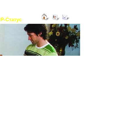
Получить
IP-Статус
а в подарок
11 Сyclovac и выше