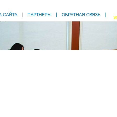
А САЙТА
ПАРТНЕРЫ
ОБРАТНАЯ СВЯЗЬ
V
НТАЖ В ПОДАРОК!
таж трёх точек встроенного пылесос
 заказе системы с агрегатом от 480 Vacuflo и 2