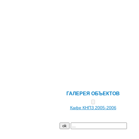
Сложные многоуровневые
потолки
Встроенные пылесосы
Кондиционеры, вентиляция
Кабельная система
обогрева
Регулируемый пол
Напольные покрытия
Интерьерная печать
Выполнение работ
Интерактив
ГАЛЕРЕЯ ОБЪЕКТОВ
Кафе КНПЗ 2005-2006