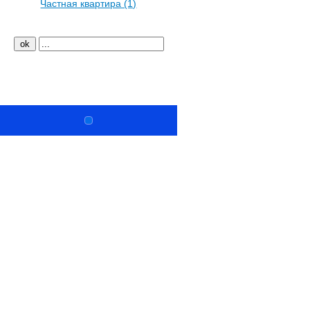
Частная квартира (1)
Ремонт и дизайн
Copyright © ООО «Новый Город», 2003–2026. Все п
443030, Самара, Мичурина ул, 1, офис 9.
Телефоны/Факс: (846) 242-96-31, (846) 242-96-02, 247-8
979-70-13, 222-90-30, 222-90-32.
e-mail:
info@new-sity.ru
,
super.new-sity@yandex.ru