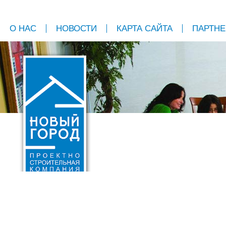
О НАС
НОВОСТИ
КАРТА САЙТА
ПАРТН
МОНТАЖ В ПОДА
222-90-30
Монтаж трёх точе
242-96-31
*При заказе системы с 